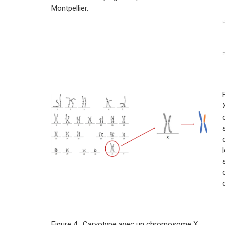
Montpellier.
Figure 4 : Caryotype avec un chromosome X