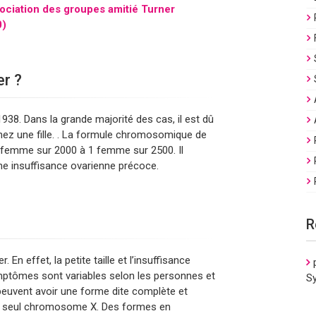
sociation des groupes amitié Turner
0)
er ?
938. Dans la grande majorité des cas, il est dû
hez une fille. . La formule chromosomique de
 1 femme sur 2000 à 1 femme sur 2500. Il
ne insuffisance ovarienne précoce.
R
n effet, la petite taille et l’insuffisance
mptômes sont variables selon les personnes et
S
euvent avoir une forme dite complète et
un seul chromosome X. Des formes en