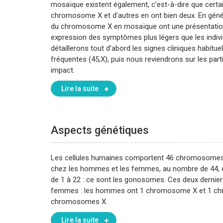
mosaïque existent également, c’est-à-dire que certain
chromosome X et d’autres en ont bien deux. En gén
du chromosome X en mosaïque ont une présentatio
expression des symptômes plus légers que les indi
détaillerons tout d’abord les signes cliniques habit
fréquentes (45,X), puis nous reviendrons sur les par
impact.
Lire la suite
Aspects génétiques
Les cellules humaines comportent 46 chromosomes
chez les hommes et les femmes, au nombre de 44, c
de 1 à 22 : ce sont les gonosomes. Ces deux dern
femmes : les hommes ont 1 chromosome X et 1 ch
chromosomes X.
Lire la suite